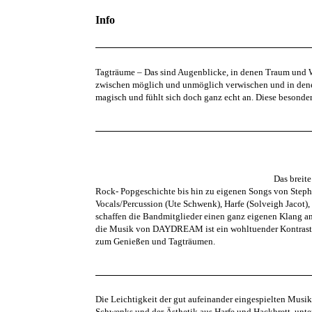
Info
Tagträume – Das sind Augenblicke, in denen Traum und 
zwischen möglich und unmöglich verwischen und in denen
magisch und fühlt sich doch ganz echt an. Diese beso
Das breit
Rock- Popgeschichte bis hin zu eigenen Songs von Steph
Vocals/Percussion (Ute Schwenk), Harfe (Solveigh Jacot)
schaffen die Bandmitglieder einen ganz eigenen Klang an
die Musik von DAYDREAM ist ein wohltuender Kontrast zu
zum Genießen und Tagträumen.
Die Leichtigkeit der gut aufeinander eingespielten Musik
Schwenks und der Ästhetik aus Harfe und Hackbrett, unter