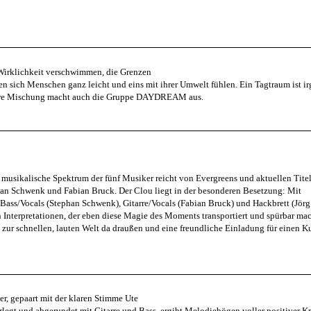
Wirklichkeit verschwimmen, die Grenzen
 sich Menschen ganz leicht und eins mit ihrer Umwelt fühlen. Ein Tagtraum ist i
ndere Mischung macht auch die Gruppe DAYDREAM aus.
e musikalische Spektrum der fünf Musiker reicht von Evergreens und aktuellen Tite
an Schwenk und Fabian Bruck. Der Clou liegt in der besonderen Besetzung: Mit
, Bass/Vocals (Stephan Schwenk), Gitarre/Vocals (Fabian Bruck) und Hackbrett (Jör
 Interpretationen, der eben diese Magie des Moments transportiert und spürbar mac
r schnellen, lauten Welt da draußen und eine freundliche Einladung für einen Ku
er, gepaart mit der klaren Stimme Ute
legt und abgerundet mit Gitarre und Bass, ergibt Melodiebögen voller positiver Kr